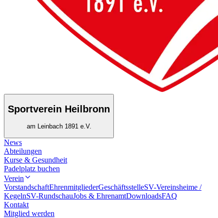
Sportverein Heilbronn
am Leinbach 1891 e.V.
News
Abteilungen
Kurse & Gesundheit
Padelplatz buchen
Verein
Vorstandschaft
Ehrenmitglieder
Geschäftsstelle
SV-Vereinsheime /
Kegeln
SV-Rundschau
Jobs & Ehrenamt
Downloads
FAQ
Kontakt
Mitglied werden