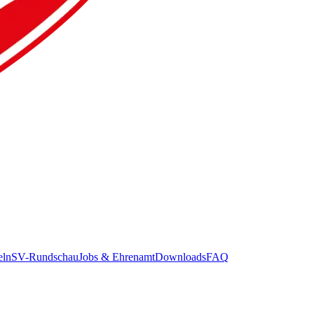
eln
SV-Rundschau
Jobs & Ehrenamt
Downloads
FAQ