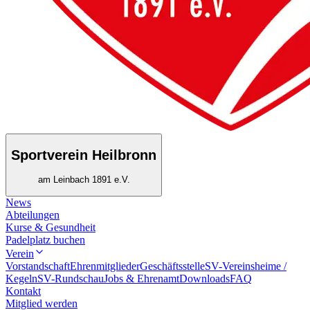
Sportverein Heilbronn
am Leinbach 1891 e.V.
News
Abteilungen
Kurse & Gesundheit
Padelplatz buchen
Verein
Vorstandschaft
Ehrenmitglieder
Geschäftsstelle
SV-Vereinsheime /
Kegeln
SV-Rundschau
Jobs & Ehrenamt
Downloads
FAQ
Kontakt
Mitglied werden