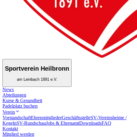
Sportverein Heilbronn
am Leinbach 1891 e.V.
News
Abteilungen
Kurse & Gesundheit
Padelplatz buchen
Verein
Vorstandschaft
Ehrenmitglieder
Geschäftsstelle
SV-Vereinsheime /
Kegeln
SV-Rundschau
Jobs & Ehrenamt
Downloads
FAQ
Kontakt
Mitglied werden