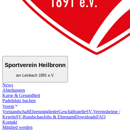
Sportverein Heilbronn
am Leinbach 1891 e.V.
News
Abteilungen
Kurse & Gesundheit
Padelplatz buchen
Verein
Vorstandschaft
Ehrenmitglieder
Geschäftsstelle
SV-Vereinsheime /
Kegeln
SV-Rundschau
Jobs & Ehrenamt
Downloads
FAQ
Kontakt
Mitglied werden